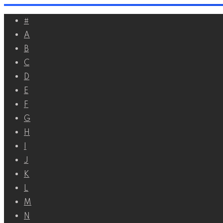
Перейти
#
к
A
контенту
B
C
D
E
F
G
H
I
J
K
L
M
N