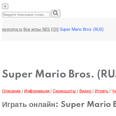
×
nesroms.ru
Все игры NES
FDS
Super Mario Bros. (RUS)
Super Mario Bros. (RU
Описание
|
Информация
|
Скриншоты
|
Видео
|
Играть
|
Ч
Играть онлайн: Super Mario 