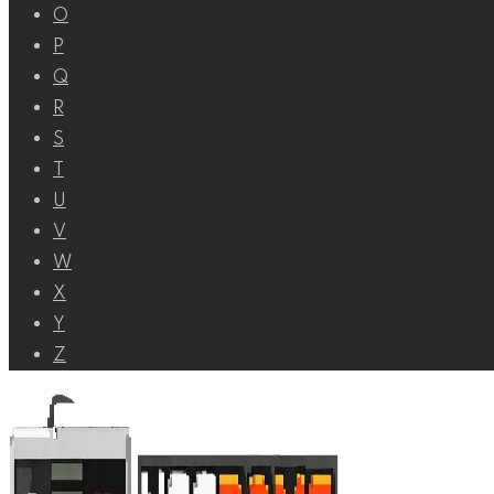
O
P
Q
R
S
T
U
V
W
X
Y
Z