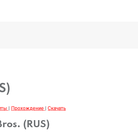
S)
иты
|
Прохождение
|
Скачать
Bros. (RUS)