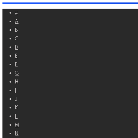
Перейти
#
к
A
контенту
B
C
D
E
F
G
H
I
J
K
L
M
N