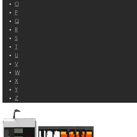
O
P
Q
R
S
T
U
V
W
X
Y
Z