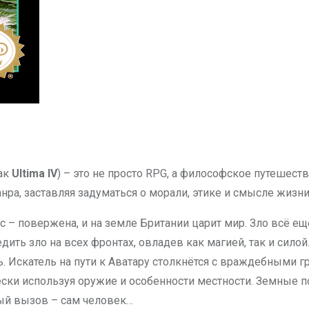
как
Ultima IV
) – это не просто RPG, а философское путешеств
ра, заставляя задуматься о морали, этике и смысле жизни
 – повержена, и на земле Британии царит мир. Зло всё ещ
едить зло на всех фронтах, овладев как магией, так и си
ь. Искатель на пути к Аватару столкнётся с враждебными г
ески используя оружие и особенности местности. Земные 
ый вызов – сам человек…