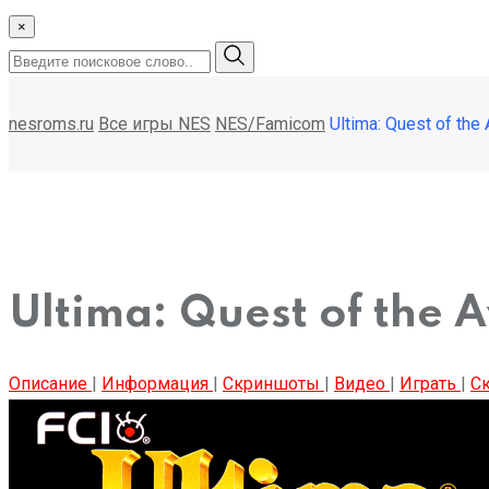
×
nesroms.ru
Все игры NES
NES/Famicom
Ultima: Quest of the 
Ultima: Quest of the 
Описание
|
Информация
|
Скриншоты
|
Видео
|
Играть
|
Ск