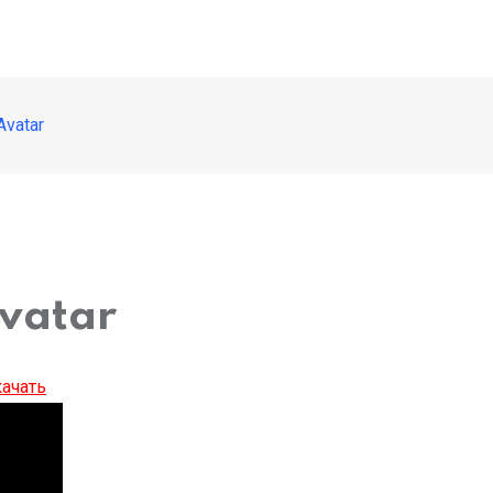
Avatar
Avatar
ачать