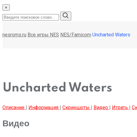
×
nesroms.ru
Все игры NES
NES/Famicom
Uncharted Waters
Uncharted Waters
Описание
|
Информация
|
Скриншоты
|
Видео
|
Играть
|
Ск
Видео