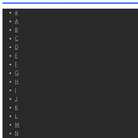
Перейти
#
к
A
контенту
B
C
D
E
F
G
H
I
J
K
L
M
N