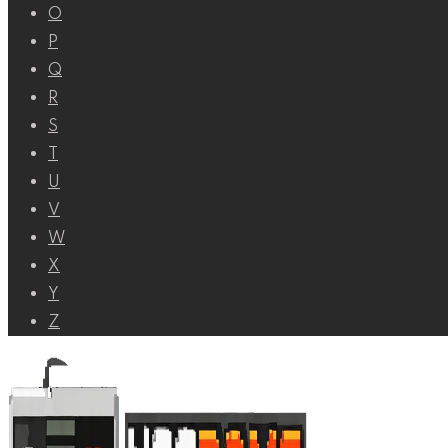
O
P
Q
R
S
T
U
V
W
X
Y
Z