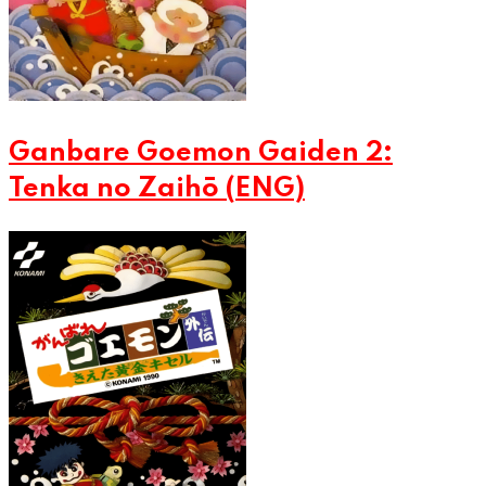
Ganbare Goemon Gaiden 2:
Tenka no Zaihō (ENG)