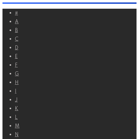
Перейти
#
к
A
контенту
B
C
D
E
F
G
H
I
J
K
L
M
N