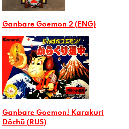
Ganbare Goemon 2 (ENG)
Ganbare Goemon! Karakuri
Dōchū (RUS)