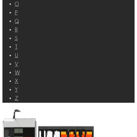
O
P
Q
R
S
T
U
V
W
X
Y
Z