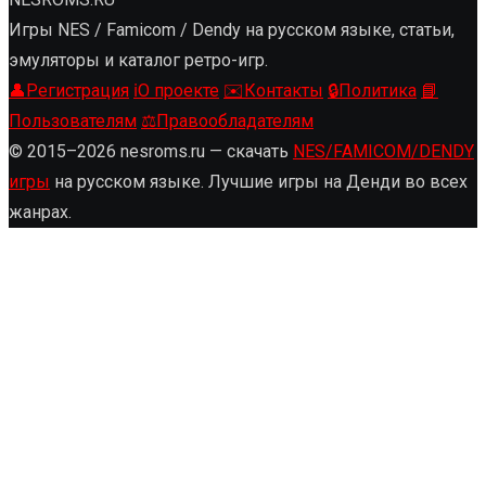
Игры NES / Famicom / Dendy на русском языке, статьи,
эмуляторы и каталог ретро-игр.
👤
Регистрация
ℹ️
О проекте
✉️
Контакты
🔒
Политика
📘
Пользователям
⚖️
Правообладателям
© 2015–2026 nesroms.ru — скачать
NES/FAMICOM/DENDY
игры
на русском языке. Лучшие игры на Денди во всех
жанрах.