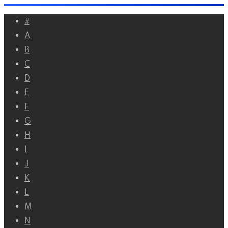
Перейти
#
к
A
контенту
B
C
D
E
F
G
H
I
J
K
L
M
N