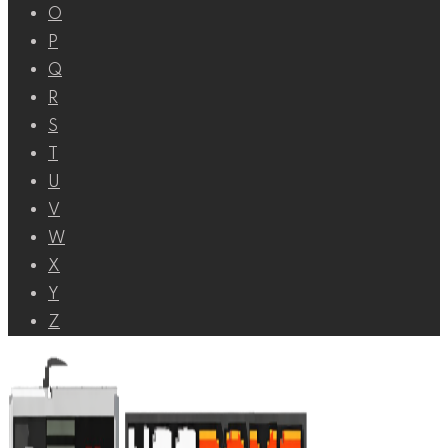
O
P
Q
R
S
T
U
V
W
X
Y
Z