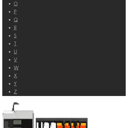
O
P
Q
R
S
T
U
V
W
X
Y
Z