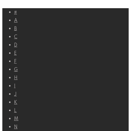
Перейти
#
к
A
контенту
B
C
D
E
F
G
H
I
J
K
L
M
N