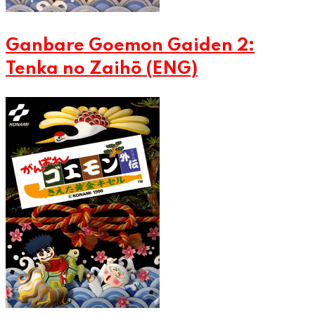
Ganbare Goemon Gaiden 2:
Tenka no Zaihō (ENG)