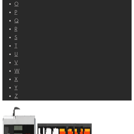
O
P
Q
R
S
T
U
V
W
X
Y
Z