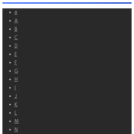
Перейти
#
к
A
контенту
B
C
D
E
F
G
H
I
J
K
L
M
N