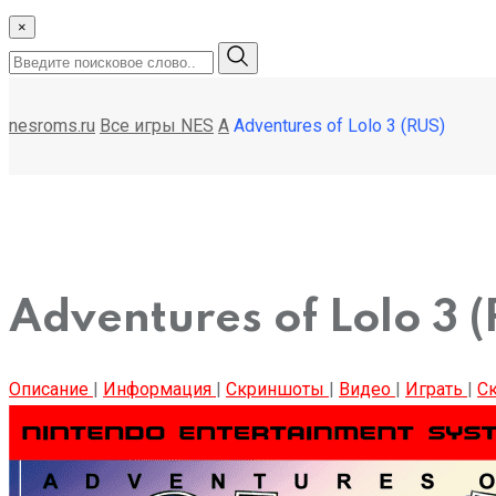
×
nesroms.ru
Все игры NES
A
Adventures of Lolo 3 (RUS)
Adventures of Lolo 3 
Описание
|
Информация
|
Скриншоты
|
Видео
|
Играть
|
Ск