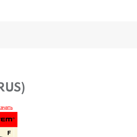
(RUS)
ачать