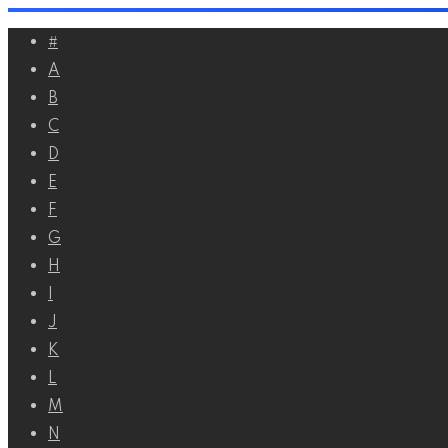
Перейти
#
к
A
контенту
B
C
D
E
F
G
H
I
J
K
L
M
N