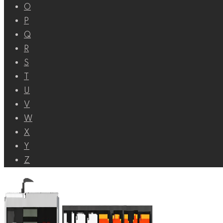
O
P
Q
R
S
T
U
V
W
X
Y
Z