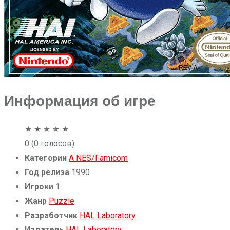
Информация об игре
★
★
★
★
★
0
(0 голосов)
Категории
A
NES/Famicom
Год релиза
1990
Игроки
1
Жанр
Puzzle
Разработчик
HAL Laboratory
Издатель
HAL Laboratory