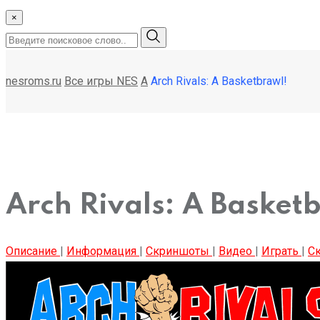
×
nesroms.ru
Все игры NES
A
Arch Rivals: A Basketbrawl!
Arch Rivals: A Basket
Описание
|
Информация
|
Скриншоты
|
Видео
|
Играть
|
Ск