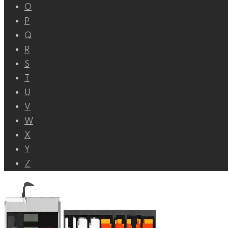
O
P
Q
R
S
T
U
V
W
X
Y
Z