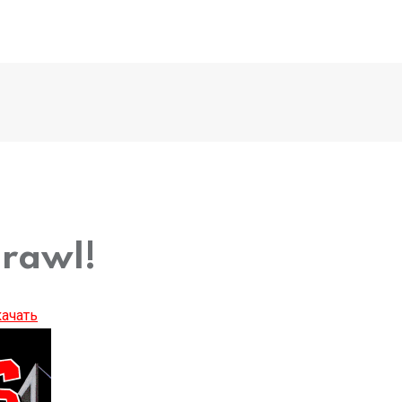
brawl!
ачать