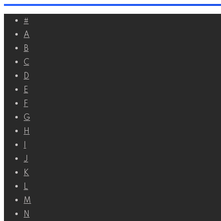
Перейти
#
к
A
контенту
B
C
D
E
F
G
H
I
J
K
L
M
N