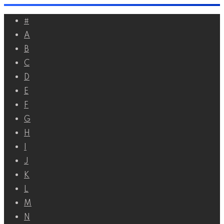
Перейти
#
к
A
контенту
B
C
D
E
F
G
H
I
J
K
L
M
N