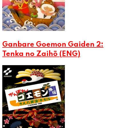
Ganbare Goemon Gaiden 2:
Tenka no Zaihō (ENG)