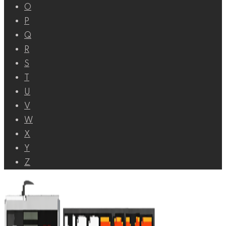
O
P
Q
R
S
T
U
V
W
X
Y
Z