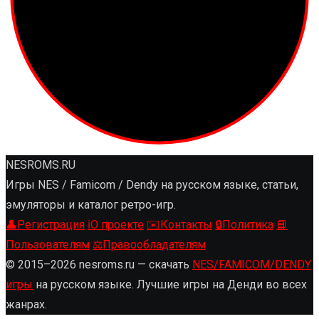
NESROMS.RU
Игры NES / Famicom / Dendy на русском языке, статьи,
эмуляторы и каталог ретро-игр.
👤
Регистрация
ℹ️
О проекте
✉️
Контакты
🔒
Политика
📘
Пользователям
⚖️
Правообладателям
© 2015–2026 nesroms.ru — скачать
NES/FAMICOM/DENDY
игры
на русском языке. Лучшие игры на Денди во всех
жанрах.