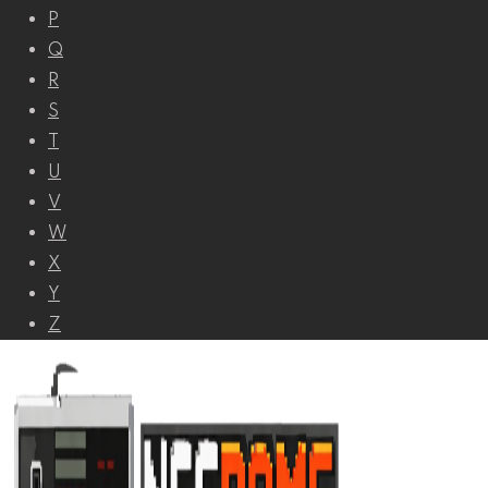
P
Q
R
S
T
U
V
W
X
Y
Z