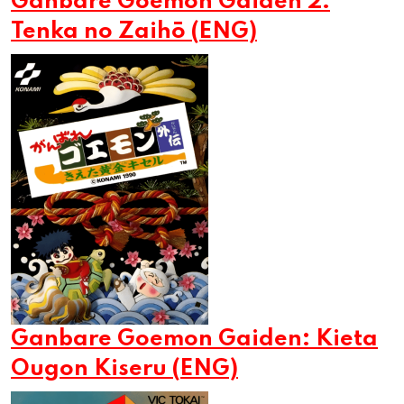
Ganbare Goemon Gaiden 2:
Tenka no Zaihō (ENG)
Ganbare Goemon Gaiden: Kieta
Ougon Kiseru (ENG)