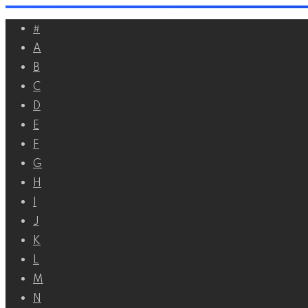
Перейти
#
к
A
контенту
B
C
D
E
F
G
H
I
J
K
L
M
N