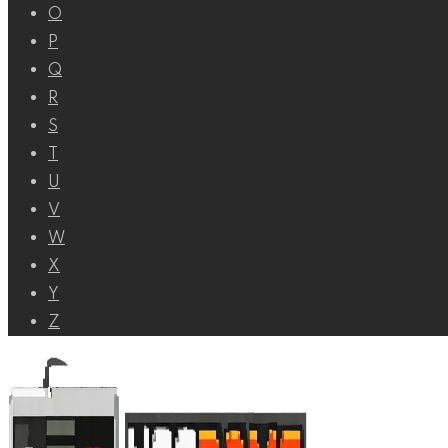
O
P
Q
R
S
T
U
V
W
X
Y
Z