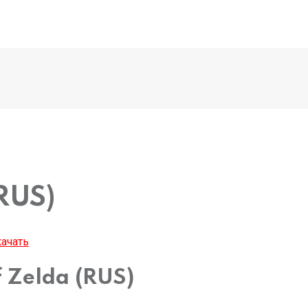
RUS)
ачать
f Zelda (RUS)