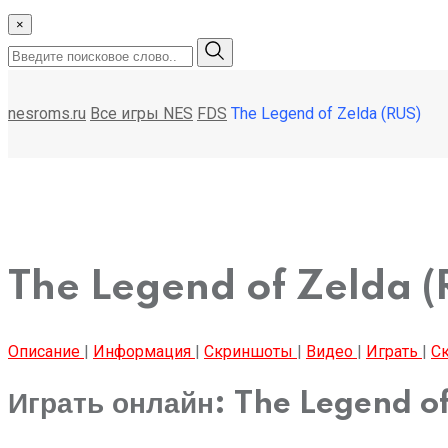
×
nesroms.ru
Все игры NES
FDS
The Legend of Zelda (RUS)
The Legend of Zelda (
Описание
|
Информация
|
Скриншоты
|
Видео
|
Играть
|
Ск
Играть онлайн: The Legend o