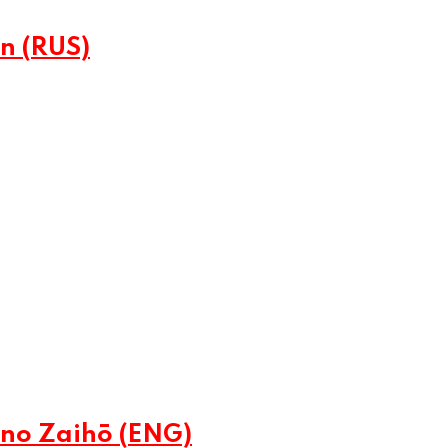
n (RUS)
no Zaihō (ENG)