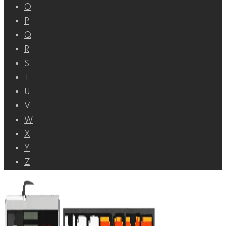
O
P
Q
R
S
T
U
V
W
X
Y
Z