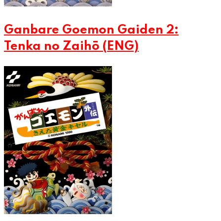
Ganbare Goemon Gaiden 2:
Tenka no Zaihō (ENG)