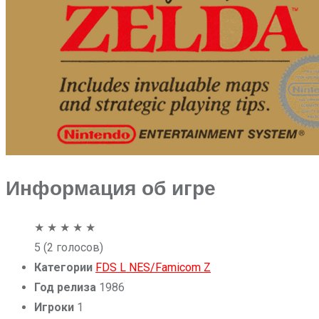
Информация об игре
★
★
★
★
★
5
(2 голосов)
Категории
FDS
L
NES/Famicom
Z
Год релиза
1986
Игроки
1