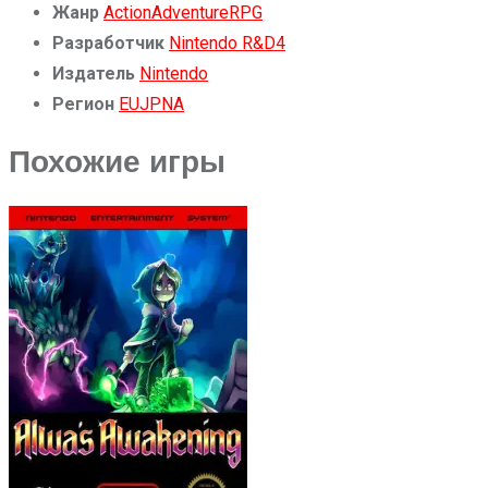
Жанр
Action
Adventure
RPG
Разработчик
Nintendo R&D4
Издатель
Nintendo
Регион
EU
JP
NA
Похожие игры