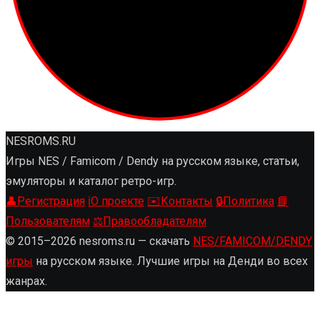
NESROMS.RU
Игры NES / Famicom / Dendy на русском языке, статьи,
эмуляторы и каталог ретро-игр.
👤
Регистрация
ℹ️
О проекте
✉️
Контакты
🔒
Политика
📘
Пользователям
⚖️
Правообладателям
© 2015–2026 nesroms.ru — скачать
NES/FAMICOM/DENDY
игры
на русском языке. Лучшие игры на Денди во всех
жанрах.