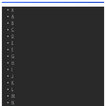
Перейти
#
к
A
контенту
B
C
D
E
F
G
H
I
J
K
L
M
N