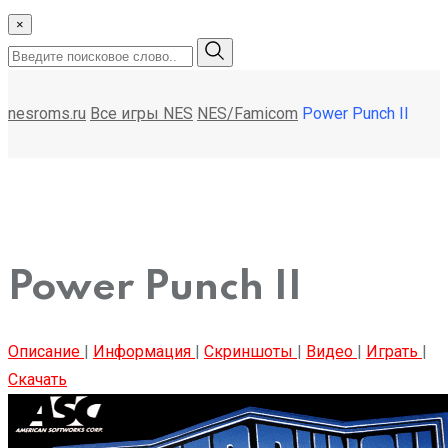
×
nesroms.ru
Все игры NES
NES/Famicom
Power Punch II
Power Punch II
Описание
|
Информация
|
Скриншоты
|
Видео
|
Играть
|
Скачать