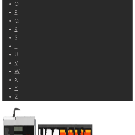
O
P
Q
R
S
T
U
V
W
X
Y
Z