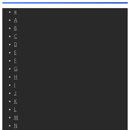
Перейти
#
к
A
контенту
B
C
D
E
F
G
H
I
J
K
L
M
N