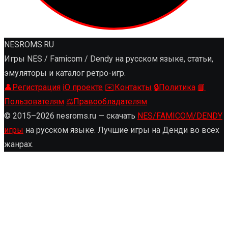
NESROMS.RU
Игры NES / Famicom / Dendy на русском языке, статьи,
эмуляторы и каталог ретро-игр.
👤
Регистрация
ℹ️
О проекте
✉️
Контакты
🔒
Политика
📘
Пользователям
⚖️
Правообладателям
© 2015–2026 nesroms.ru — скачать
NES/FAMICOM/DENDY
игры
на русском языке. Лучшие игры на Денди во всех
жанрах.