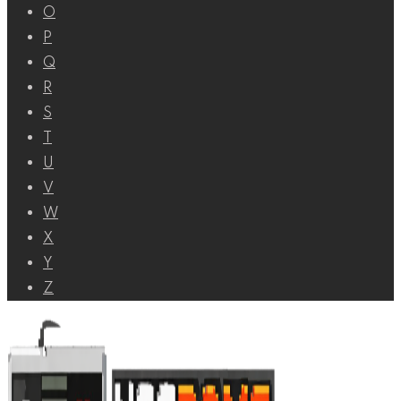
O
P
Q
R
S
T
U
V
W
X
Y
Z