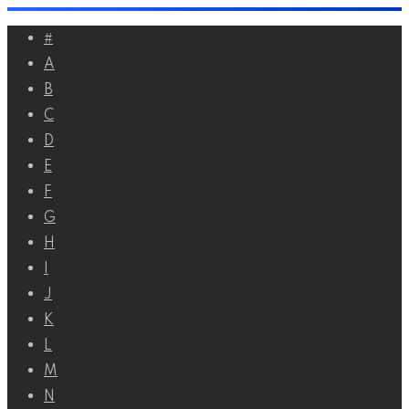
Перейти
#
к
A
контенту
B
C
D
E
F
G
H
I
J
K
L
M
N