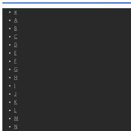
Перейти
#
к
A
контенту
B
C
D
E
F
G
H
I
J
K
L
M
N