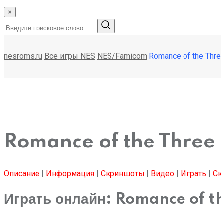
×
nesroms.ru
Все игры NES
NES/Famicom
Romance of the Thr
Romance of the Three
Описание
|
Информация
|
Скриншоты
|
Видео
|
Играть
|
Ск
Играть онлайн: Romance of 