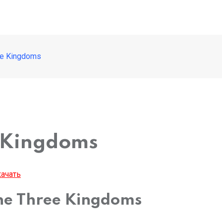
ee Kingdoms
 Kingdoms
ачать
the Three Kingdoms