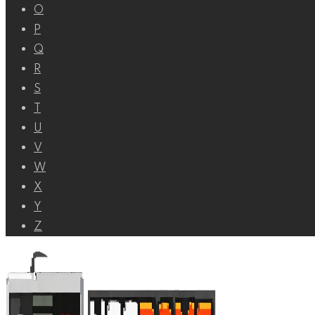
O
P
Q
R
S
T
U
V
W
X
Y
Z